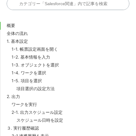
【帳票DX for Salesforce ユーザガイド（11）】帳票出力
（ボタンから帳票出力 - リンク）
概要
【帳票DX for Salesforce ユーザガイド（10）】帳票出力
全体の流れ
（ボタンから帳票出力 - アクション）
1. 基本設定
1-1. 帳票設定画面を開く
【帳票DX for Salesforce ユーザガイド（1）】はじめに
1-2. 基本情報を入力
1-3. オブジェクトを選択
【帳票DX for Salesforce ユーザガイド（2）】OPRO
Document Designer for Officeについて
1-4. ワークを選択
1-5. 項目を選択
【帳票DX for Salesforce ユーザガイド（3）】帳票作成
項目選択の設定方法
2. 出力
【帳票DX for Salesforce ユーザガイド（4）】PDF レイ
ワークを実行
アウト作成
2-1. 出力スケジュール設定
スケジュール日時を設定
もっと見る
３. 実行履歴確認
3-1.連携履歴を表示