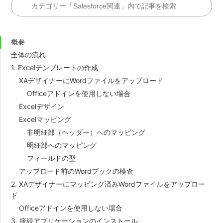
【Excel帳票】Salesforce連携 oproarts Excel
編/ViewFramer編 ハンズオンセミナー【動画】
概要
全体の流れ
【応用編】OPROARTSハンズオンセミナー【動画】
1. Excelテンプレートの作成
XAデザイナーにWordファイルをアップロード
Lightning Experienceの詳細ページ用 ボタン作成
Officeアドインを使用しない場合
（ViewFramer）
Excelデザイン
Excelマッピング
Lightning Experienceのリストビューページ用 ボタン
非明細部（ヘッダー）へのマッピング
作成（ViewFramer）
明細部へのマッピング
フィールドの型
アップロード前のWordブックの検査
2. XAデザイナーにマッピング済みWordファイルをアップロー
ド
Officeアドインを使用しない場合
3. 接続アプリケーションのインストール