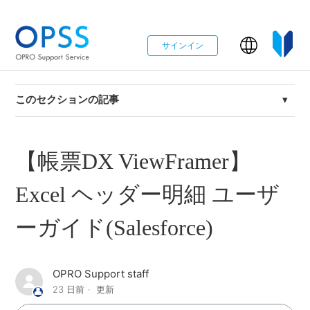
サインイン
このセクションの記事
本番移行手順（XA×ViewFramer×D3Worker）
【帳票DX ViewFramer】
接続アプリケーションのインストール(ViewFramer)
Excel ヘッダー明細 ユーザ
【帳票DX ViewFramer】 Word ヘッダー明細 ユーザーガ
イド（Salesforce）
ーガイド(Salesforce)
【帳票DX ViewFramer】Excel ヘッダー明細 ユーザーガ
イド(Salesforce)
OPRO Support staff
23 日前
更新
【TECH COLUMN】ViewFramerとは(Salesforce)