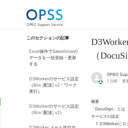
このセクションの記事
D3Wor
Excel操作でSalesforceの
（DocuSig
データを一括登録・更新
する
OPRO Supp
D3Workerのサービス設定
3 日前
更
（Box [配送] v2 - ワーク
実行）
概要
D3Workerのサービス設定
「DocuSign」とは
（Box [配送] v2）
サービスの設定
1. D3Worker
D3Worker メール送信サ