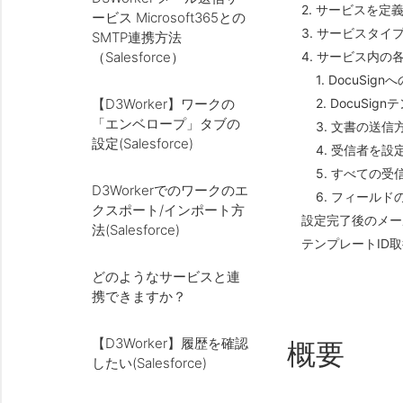
2. サービスを定
ービス Microsoft365との
3. サービスタイ
SMTP連携方法
（Salesforce）
4. サービス内の
1. DocuSig
【D3Worker】ワークの
2. DocuSi
「エンベロープ」タブの
3. 文書の送
設定(Salesforce)
4. 受信者を設
5. すべての
D3Workerでのワークのエ
6. フィール
クスポート/インポート方
設定完了後のメー
法(Salesforce)
テンプレートID
どのようなサービスと連
携できますか？
【D3Worker】履歴を確認
概要
したい(Salesforce)