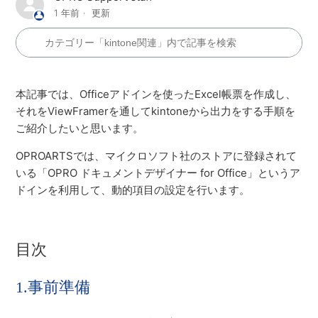
【TECH COLUMN】kintoneの複数アプリから予実管理
1 年前
更新
表をExcel形式で出す方法
【TECH_COLUMN】PowerPoint帳票を作ろう
(oproarts/kintone)
本記事では、Officeアドインを使ったExcel帳票を作成し、
それをViewFramerを通してkintoneから出力をする手順を
【TECH COLUMN】ViewFramerを使用したPowerPoint
ご紹介したいと思います。
帳票（目安箱Q&A）を作成する【kintone】
OPROARTSでは、マイクロソフト社のストアに登録されて
いる「OPRO ドキュメントデザイナー for Office」というア
ドインを利用して、動的項目の設定を行います。
目次
1.事前準備