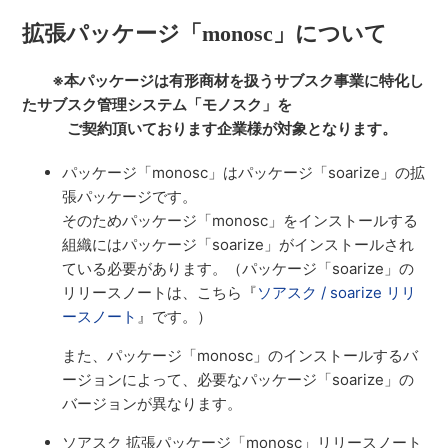
[2025/08/29] v1.9
拡張パッケージ「monosc」について
モノスク リリースノート
※本パッケージは有形商材を扱うサブスク事業に特化し
たサブスク管理システム「モノスク」を
[2025/07/02] v1.8.1
ご契約頂いております企業様が対象となります。
[2025/04/24] v1.8
パッケージ「monosc」はパッケージ「soarize」の拡
張パッケージです。
[2025/02/25] v1.7
そのためパッケージ「monosc」をインストールする
組織にはパッケージ「soarize」がインストールされ
もっと見る
ている必要があります。（パッケージ「soarize」の
リリースノートは、こちら『
ソアスク / soarize リリ
ースノート
』です。）
また、パッケージ「monosc」のインストールするバ
ージョンによって、必要なパッケージ「soarize」の
バージョンが異なります。
ソアスク 拡張パッケージ「monosc」リリースノート