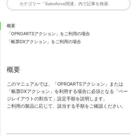
OPROARTSアクションの設定方法(Connector for
Salesforce)
概要
【OPROARTS Connector v2】OPROARTSアクションの
「OPROARTSアクション」をご利用の場合
設定方法(Connector for Salesforce)
「帳票DXアクション」をご利用の場合
【TECH COLUMN】Quote Billing Starter Packの請求デ
ータから請求書発行(Connector for Salesforce)
概要
Salesforceモバイルアプリから帳票出力をする際の
Visualforceページ設定
このマニュアルでは、「OPROARTSアクション」または
「帳票DXアクション」を利用する場合に必須となる「ペー
「ページレイアウトの割り当て」設定方法(Connector
ジレイアウトの割当て」設定手順を説明します。
for Salesforce)
ご利用の製品に応じて、該当する手順をご確認ください。
出力した帳票を保存する事はできますか。
(oproarts/Salesforce)