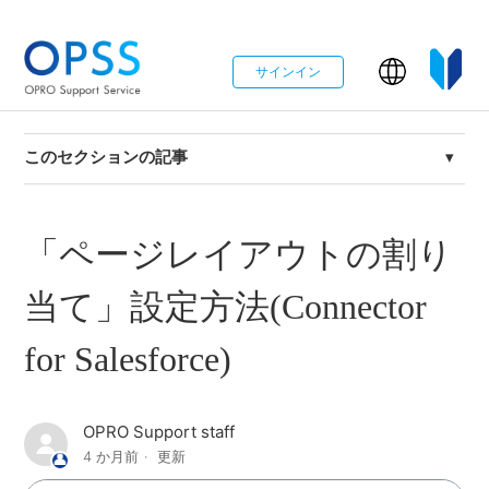
サインイン
このセクションの記事
【帳票DX for Salesforce】帳票DXアクションで条件によ
って帳票やワークを切り替える方法
「ページレイアウトの割り
【基礎編PDF帳票】OPROARTSハンズオンセミナー【動
当て」設定方法(Connector
画】
for Salesforce)
【TECH COLUMN】帳票のファイル名を動的に変更する
現在使用している帳票の設定を特定したい(Connector
OPRO Support staff
for Salesforce)
4 か月前
更新