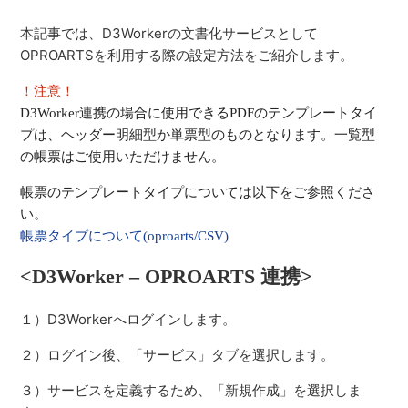
携）(CSV)
本記事では、D3Workerの文書化サービスとして
OPROARTSを利用する際の設定方法をご紹介します。
D3Workerのサービス設定（FTP［配送］）(CSV)
！注意！
D3Workerのサービス設定(faximo)(CSV)
D3Worker連携の場合に使用できるPDFのテンプレートタイ
プは、ヘッダー明細型か単票型のものとなります。一覧型
D3Workerのサービス設定（Tegaki - ワーク実行）(CSV)
の帳票はご使用いただけません。
帳票のテンプレートタイプについては以下をご参照くださ
D3Workerのサービス設定（BizFAX）(CSV)
い。
帳票タイプについて(oproarts/CSV)
D3Workerのサービス設定（空電プッシュ）(CSV)
<D3Worker – OPROARTS 連携>
もっと見る
１）D3Workerへログインします。
２）ログイン後、「サービス」タブを選択します。
３）サービスを定義するため、「新規作成」を選択しま