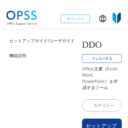
サインイン
セットアップガイド/ユーザガイド
DDO
機能説明
0
フォローする
Office文書（Excel、
Word、
PowerPoint）を作
成するツール
セットアップ